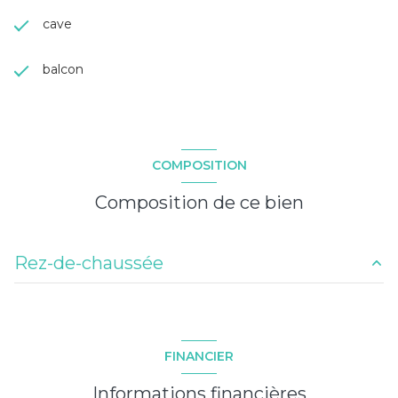
cave
balcon
COMPOSITION
Composition de ce bien
Rez-de-chaussée
entrée
2.22 m²
salon
18.28 m²
FINANCIER
salle de bains / toilettes
4.62 m²
Informations financières