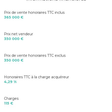
balcon
1.45 m²
cave
m²
Prix de vente honoraires TTC inclus
365 000 €
Prix net vendeur
350 000 €
Prix de vente honoraires TTC exclus
350 000 €
Honoraires TTC à la charge acquéreur
4,29 %
Charges
115 €