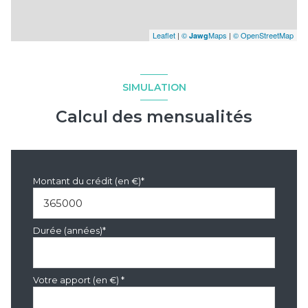
Leaflet
|
©
Maps
|
© OpenStreetMap
Jawg
SIMULATION
Calcul des mensualités
Montant du crédit (en €)*
Durée (années)*
Votre apport (en €) *