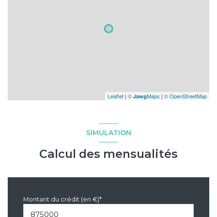
Leaflet
|
©
Maps
|
© OpenStreetMap
Jawg
SIMULATION
Calcul des mensualités
Montant du crédit (en €)*