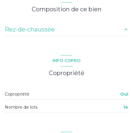
Composition de ce bien
Rez-de-chaussée
entrée
2.19 m²
cuisine
13.48 m²
INFO COPRO
salon
28.8 m²
Copropriété
chambre
23.23 m²
salle de douche / toilettes
4.23 m²
Copropriété
Oui
Nombre de lots
14