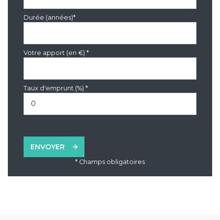
Durée (années)*
Votre apport (en €) *
Taux d'emprunt (%) *
ENVOYER
* Champs obligatoires