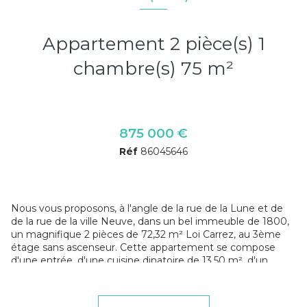
Appartement 2 pièce(s) 1
chambre(s) 75 m²
875 000 €
Réf
86045646
Nous vous proposons, à l'angle de la rue de la Lune et de
de la rue de la ville Neuve, dans un bel immeuble de 1800,
un magnifique 2 pièces de 72,32 m² Loi Carrez, au 3ème
étage sans ascenseur. Cette appartement se compose
d'une entrée, d'une cuisine dinatoire de 13,50 m², d'un
vaste séjour de 29 m² avec 4 fenêtres, d'une grande
chambre de 23 m² avec dressing et d'une salle d'eau avec
des toilettes. Ce bien vous séduira par ses volumes, par sa