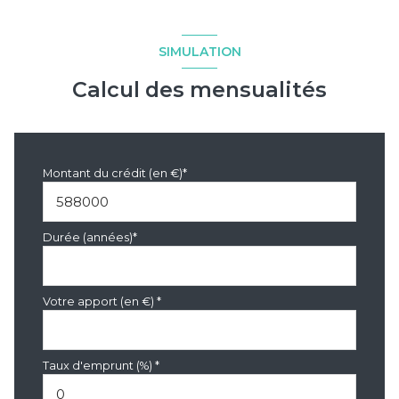
SIMULATION
Calcul des mensualités
Montant du crédit (en €)*
Durée (années)*
Votre apport (en €) *
Taux d'emprunt (%) *